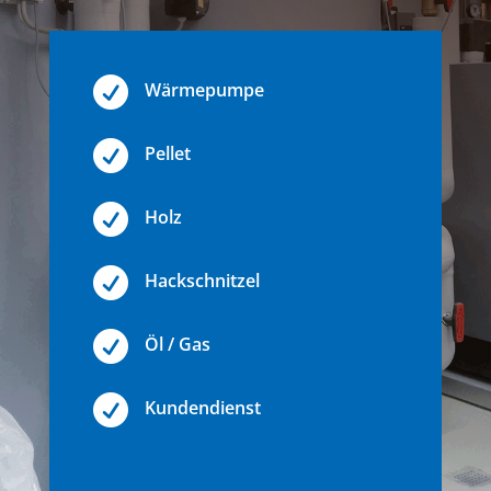

Wärmepumpe

Pellet

Holz

Hackschnitzel

Öl / Gas

Kundendienst